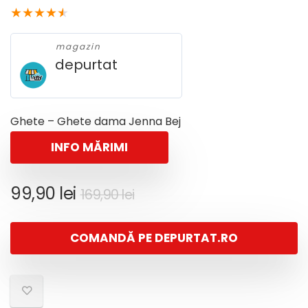
★
★
★
★
★
magazin
depurtat
Ghete – Ghete dama Jenna Bej
INFO MĂRIMI
Prețul
Prețul
99,90
lei
169,90
lei
inițial
curent
a
este:
COMANDĂ PE DEPURTAT.RO
fost:
99,90 lei.
169,90 lei.