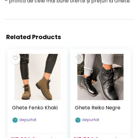
– profită de cele mai bune oferte și prețuri la Ghete.
Related Products
Ghete Fenko Khaki
Ghete Reiko Negre
depurtat
depurtat