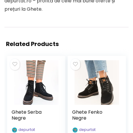
depurtat.ro – profită de cele mai bune oferte și
prețuri la Ghete.
Related Products
Ghete Serba
Ghete Fenko
Negre
Negre
depurtat
depurtat