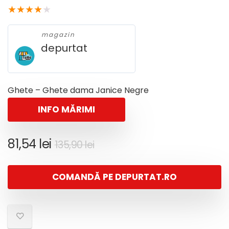
★
★
★
★
★
magazin
depurtat
Ghete – Ghete dama Janice Negre
INFO MĂRIMI
Prețul
Prețul
81,54
lei
135,90
lei
inițial
curent
a
este:
COMANDĂ PE DEPURTAT.RO
fost:
81,54 lei.
135,90 lei.