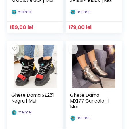
MX103A Black | Mei
ZP1931A Black | Mei
meimei
meimei
159,00
lei
179,00
lei
Ghete Dama SZ281
Ghete Dama
Negru | Mei
MX177 Guncolor |
Mei
meimei
meimei