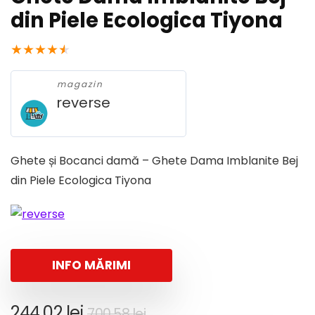
din Piele Ecologica Tiyona
★
★
★
★
★
magazin
reverse
Ghete și Bocanci damă – Ghete Dama Imblanite Bej
din Piele Ecologica Tiyona
INFO MĂRIMI
Prețul
Prețul
244,02
lei
700,58
lei