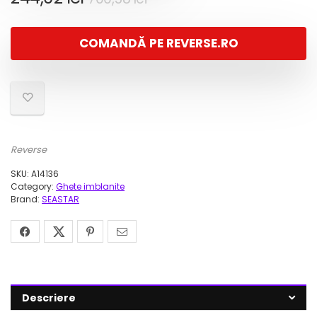
inițial
curent
a
este:
COMANDĂ PE REVERSE.RO
fost:
244,02 lei.
700,58 lei.
Reverse
SKU:
A14136
Category:
Ghete imblanite
Brand:
SEASTAR
Descriere