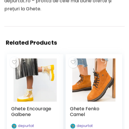
depurtat.ro – profită de cele mai bune oferte și
prețuri la Ghete.
Related Products
Ghete Encourage
Ghete Fenko
Galbene
Camel
depurtat
depurtat