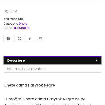
dEpurtat
SKU:
7850248
Category:
Ghete
Brand:
dEpurtat.ro
Descriere
Informații suplimentare
Ghete dama Hasyrok Negre
Cumpără Ghete dama Hasyrok Negre de pe