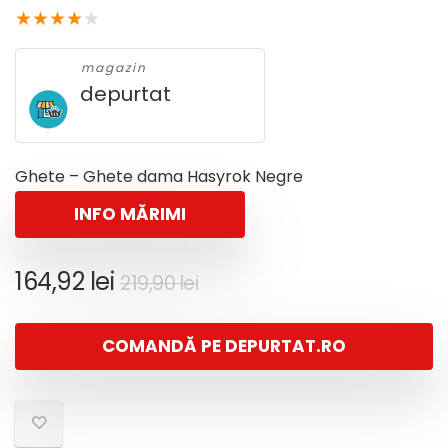
★
★
★
★
★
magazin
depurtat
Ghete – Ghete dama Hasyrok Negre
INFO MĂRIMI
Prețul
Prețul
164,92
lei
219,90
lei
inițial
curent
a
este:
COMANDĂ PE DEPURTAT.RO
fost:
164,92 lei.
219,90 lei.