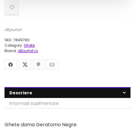
dEpurtat
SKU:
7849780
Category:
Ghete
Brand:
dEpurtat.ro
Descriere
Informații suplimentare
Ghete dama Geratomo Negre