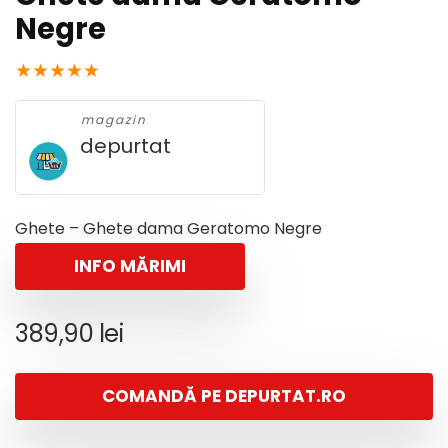
Negre
★
★
★
★
★
magazin
depurtat
Ghete – Ghete dama Geratomo Negre
INFO MĂRIMI
389,90
lei
COMANDĂ PE DEPURTAT.RO