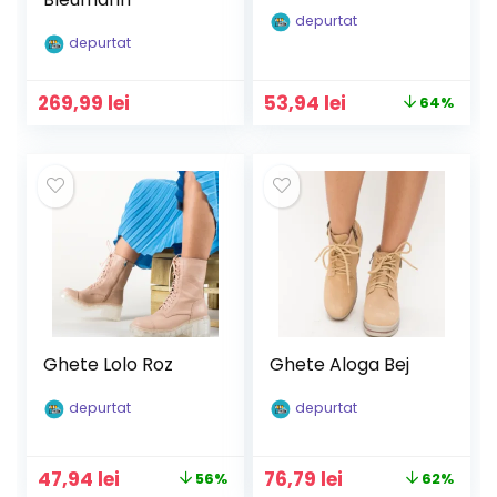
depurtat
depurtat
Prețul
Prețul
269,99
lei
53,94
lei
64%
inițial
curent
a
este:
fost:
53,94 lei.
149,90 lei.
Ghete Lolo Roz
Ghete Aloga Bej
depurtat
depurtat
Prețul
Prețul
Prețul
Prețul
47,94
lei
76,79
lei
56%
62%