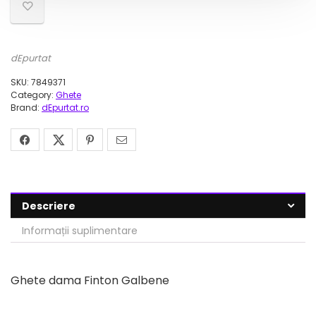
dEpurtat
SKU:
7849371
Category:
Ghete
Brand:
dEpurtat.ro
Descriere
Informații suplimentare
Ghete dama Finton Galbene