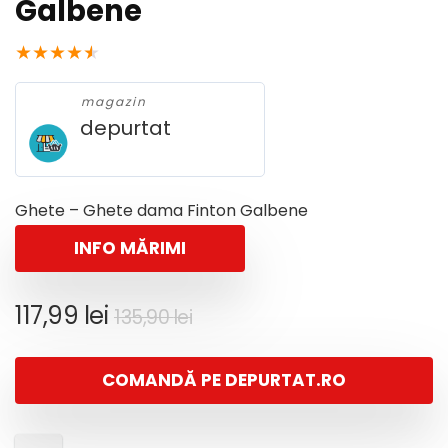
Galbene
★
★
★
★
★
magazin
depurtat
Ghete – Ghete dama Finton Galbene
INFO MĂRIMI
Prețul
Prețul
117,99
lei
135,90
lei
inițial
curent
a
este:
COMANDĂ PE DEPURTAT.RO
fost:
117,99 lei.
135,90 lei.