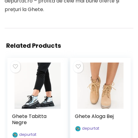
depurtat.ro – profită de cele mai bune oferte și
prețuri la Ghete.
Related Products
Ghete Tabitta
Ghete Aloga Bej
Negre
depurtat
depurtat