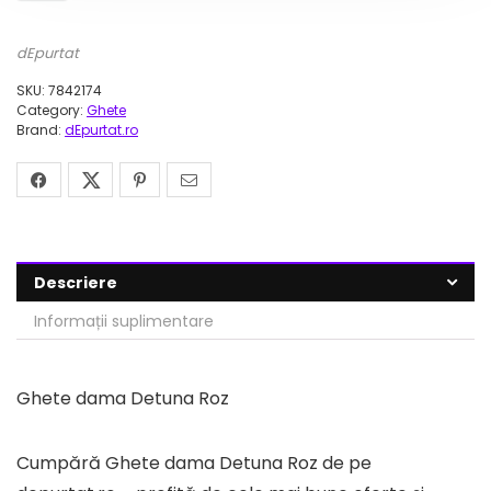
dEpurtat
SKU:
7842174
Category:
Ghete
Brand:
dEpurtat.ro
Descriere
Informații suplimentare
Ghete dama Detuna Roz
Cumpără Ghete dama Detuna Roz de pe