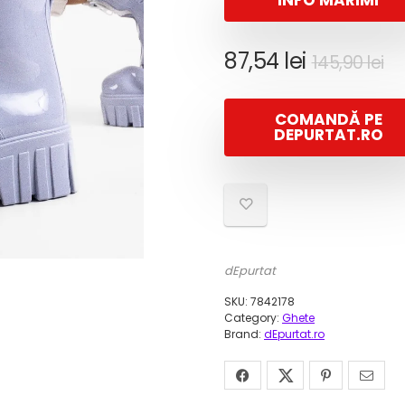
INFO MĂRIMI
Pr
Pr
87,54
lei
145,90
lei
in
c
a
es
COMANDĂ PE
fo
87
DEPURTAT.RO
14
dEpurtat
SKU:
7842178
Category:
Ghete
Brand:
dEpurtat.ro