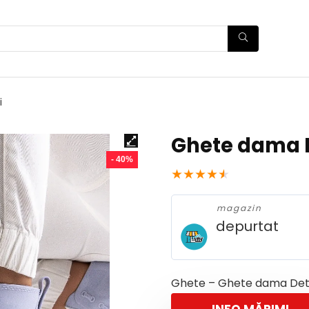
i
Ghete dama 
- 40%
★
★
★
★
★
magazin
depurtat
Ghete – Ghete dama Det