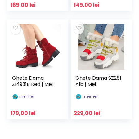
169,00
lei
149,00
lei
Ghete Dama
Ghete Dama SZ281
ZP1931B Red | Mei
Alb | Mei
meimei
meimei
179,00
lei
229,00
lei