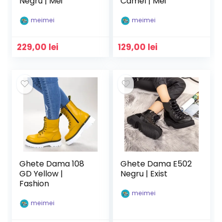
Negru | Mei
Camel | Mei
meimei
meimei
229,00
lei
129,00
lei
Ghete Dama 108
Ghete Dama E502
GD Yellow |
Negru | Exist
Fashion
meimei
meimei