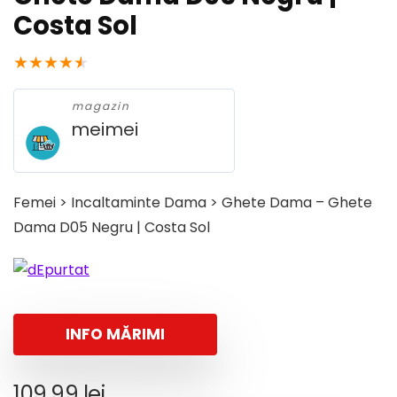
Costa Sol
★
★
★
★
★
magazin
meimei
Femei > Incaltaminte Dama > Ghete Dama – Ghete
Dama D05 Negru | Costa Sol
INFO MĂRIMI
109,99
lei