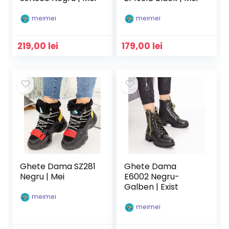
meimei
meimei
219,00
lei
179,00
lei
Ghete Dama SZ281
Ghete Dama
Negru | Mei
E6002 Negru-
Galben | Exist
meimei
meimei