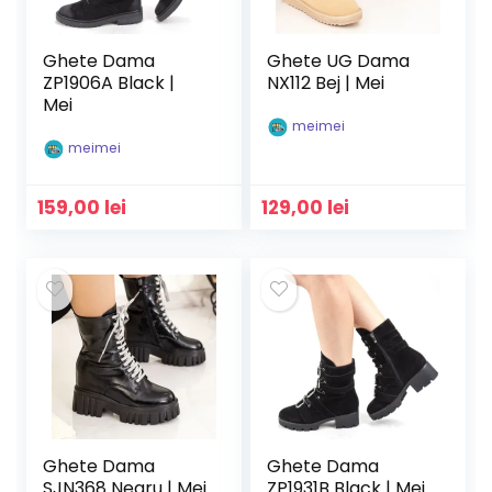
Ghete Dama
Ghete UG Dama
ZP1906A Black |
NX112 Bej | Mei
Mei
meimei
meimei
159,00
lei
129,00
lei
Ghete Dama
Ghete Dama
SJN368 Negru | Mei
ZP1931B Black | Mei