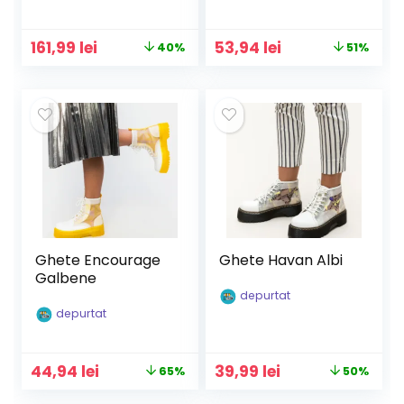
Prețul
Prețul
Prețul
Prețul
161,99
lei
53,94
lei
40%
51%
inițial
curent
inițial
curent
a
este:
a
este:
fost:
161,99 lei.
fost:
53,94 lei.
269,99 lei.
109,90 lei.
Ghete Encourage
Ghete Havan Albi
Galbene
depurtat
depurtat
Prețul
Prețul
Prețul
Prețul
44,94
lei
39,99
lei
65%
50%
inițial
curent
inițial
curent