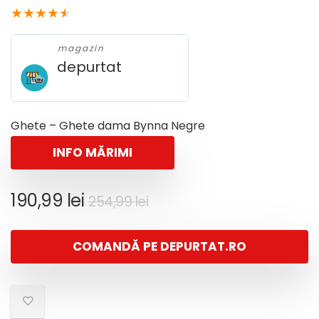
★
★
★
★
★
magazin
depurtat
Ghete – Ghete dama Bynna Negre
INFO MĂRIMI
Prețul
Prețul
190,99
lei
254,99
lei
inițial
curent
a
este:
COMANDĂ PE DEPURTAT.RO
fost:
190,99 lei.
254,99 lei.