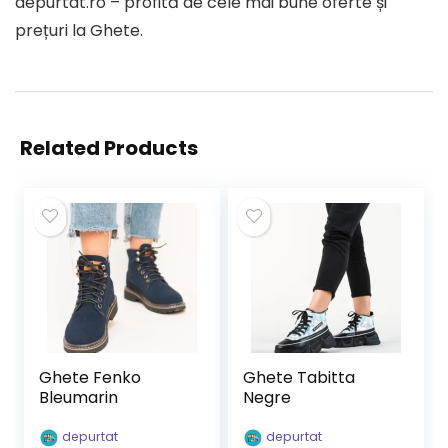
depurtat.ro – profită de cele mai bune oferte și
prețuri la Ghete.
Related Products
Ghete Fenko
Ghete Tabitta
Bleumarin
Negre
depurtat
depurtat