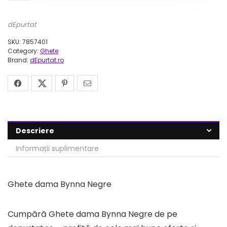
dEpurtat
SKU:
7857401
Category:
Ghete
Brand:
dEpurtat.ro
Descriere
Informații suplimentare
Ghete dama Bynna Negre
Cumpără Ghete dama Bynna Negre de pe