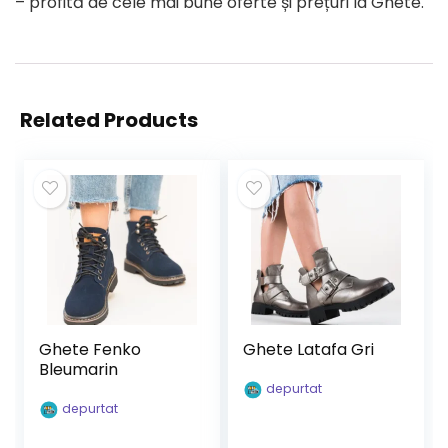
– profită de cele mai bune oferte și prețuri la Ghete.
Related Products
Ghete Fenko
Ghete Latafa Gri
Bleumarin
depurtat
depurtat