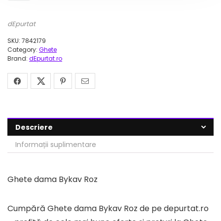
dEpurtat
SKU:
7842179
Category:
Ghete
Brand:
dEpurtat.ro
Descriere
Informații suplimentare
Ghete dama Bykav Roz
Cumpără Ghete dama Bykav Roz de pe depurtat.ro