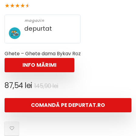
★
★
★
★
★
magazin
depurtat
Ghete – Ghete dama Bykav Roz
INFO MĂRIMI
Prețul
Prețul
87,54
lei
145,90
lei
inițial
curent
a
este:
COMANDĂ PE DEPURTAT.RO
fost:
87,54 lei.
145,90 lei.