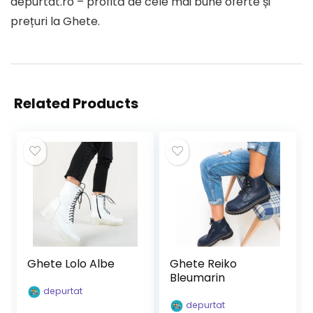
depurtat.ro – profită de cele mai bune oferte și
prețuri la Ghete.
Related Products
Ghete Lolo Albe
Ghete Reiko
Bleumarin
depurtat
depurtat