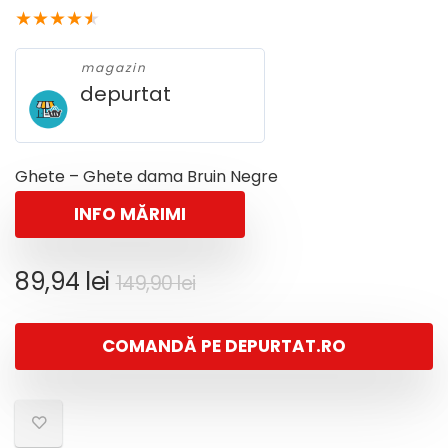
★
★
★
★
★
magazin
depurtat
Ghete – Ghete dama Bruin Negre
INFO MĂRIMI
Prețul
Prețul
89,94
lei
149,90
lei
inițial
curent
a
este:
COMANDĂ PE DEPURTAT.RO
fost:
89,94 lei.
149,90 lei.