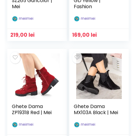
SZ265 Guncolor |
GD Yellow |
Mei
Fashion
meimei
meimei
219,00
lei
169,00
lei
Ghete Dama
Ghete Dama
ZP1931B Red | Mei
MX103A Black | Mei
meimei
meimei