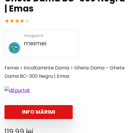
| Emas
★
★
★
★
★
magazin
meimei
Femei > Incaltaminte Dama > Ghete Dama – Ghete
Dama BC-300 Negru | Emas
INFO MĂRIMI
119,99
lei