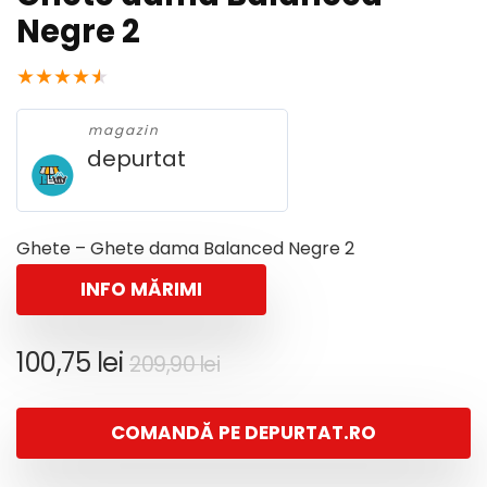
Negre 2
★
★
★
★
★
magazin
depurtat
Ghete – Ghete dama Balanced Negre 2
INFO MĂRIMI
Prețul
Prețul
100,75
lei
209,90
lei
inițial
curent
a
este:
COMANDĂ PE DEPURTAT.RO
fost:
100,75 lei.
209,90 lei.