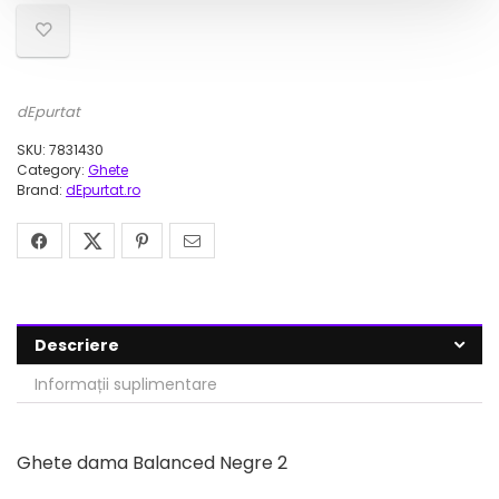
dEpurtat
SKU:
7831430
Category:
Ghete
Brand:
dEpurtat.ro
Descriere
Informații suplimentare
Ghete dama Balanced Negre 2