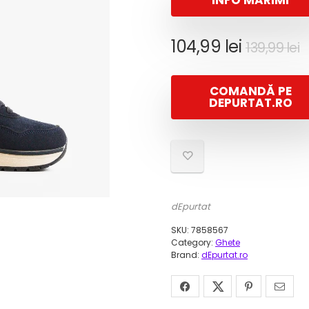
INFO MĂRIMI
P
P
104,99
lei
139,99
lei
i
c
e
COMANDĂ PE
f
1
DEPURTAT.RO
1
dEpurtat
SKU:
7858567
Category:
Ghete
Brand:
dEpurtat.ro