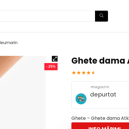
leumarin
Ghete dama 
- 25%
★
★
★
★
★
magazin
depurtat
Ghete – Ghete dama Atk