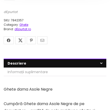
dEpurtat
SKU:
7842357
Category:
Ghete
Brand:
dEpurtat.ro
Descriere
Informații suplimentare
Ghete dama Asole Negre
Cumpără Ghete dama Asole Negre de pe