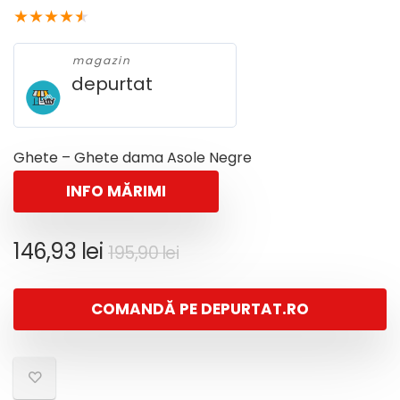
★
★
★
★
★
magazin
depurtat
Ghete – Ghete dama Asole Negre
INFO MĂRIMI
Prețul
Prețul
146,93
lei
195,90
lei
inițial
curent
a
este:
COMANDĂ PE DEPURTAT.RO
fost:
146,93 lei.
195,90 lei.