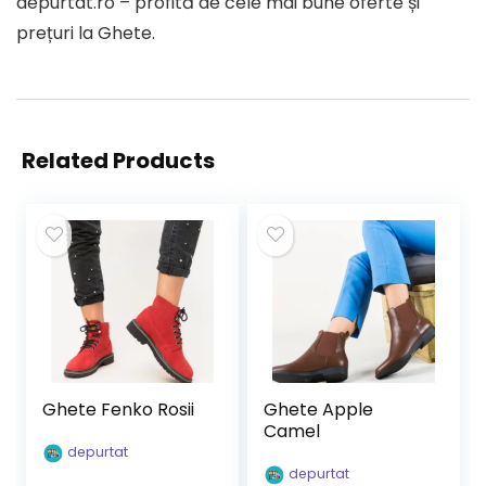
depurtat.ro – profită de cele mai bune oferte și
prețuri la Ghete.
Related Products
Ghete Fenko Rosii
Ghete Apple
Camel
depurtat
depurtat