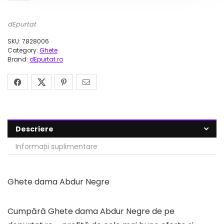
dEpurtat
SKU:
7828006
Category:
Ghete
Brand:
dEpurtat.ro
Descriere
Informații suplimentare
Ghete dama Abdur Negre
Cumpără Ghete dama Abdur Negre de pe