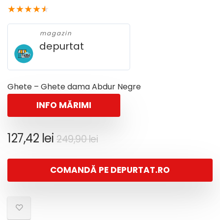
★
★
★
★
★
magazin
depurtat
Ghete – Ghete dama Abdur Negre
INFO MĂRIMI
Prețul
Prețul
127,42
lei
249,90
lei
inițial
curent
a
este:
COMANDĂ PE DEPURTAT.RO
fost:
127,42 lei.
249,90 lei.