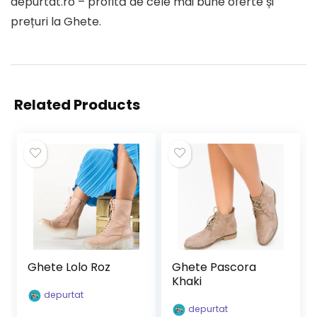
depurtat.ro – profită de cele mai bune oferte și
prețuri la Ghete.
Related Products
Ghete Lolo Roz
Ghete Pascora
Khaki
depurtat
depurtat