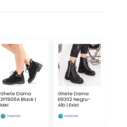
Ghete Dama
Ghete Dama
ZP1906A Black |
E6002 Negru-
Mei
Alb | Exist
meimei
meimei