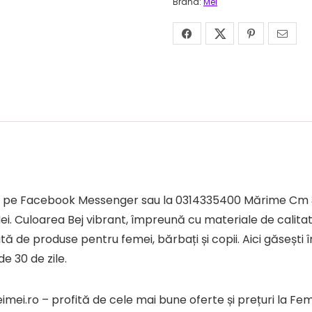
Brand:
Mei
tezi pe Facebook Messenger sau la 0314335400 Mărime Cm
. Culoarea Bej vibrant, împreună cu materiale de calitat
 de produse pentru femei, bărbați și copii. Aici găsești î
e 30 de zile.
ei.ro – profită de cele mai bune oferte și prețuri la F