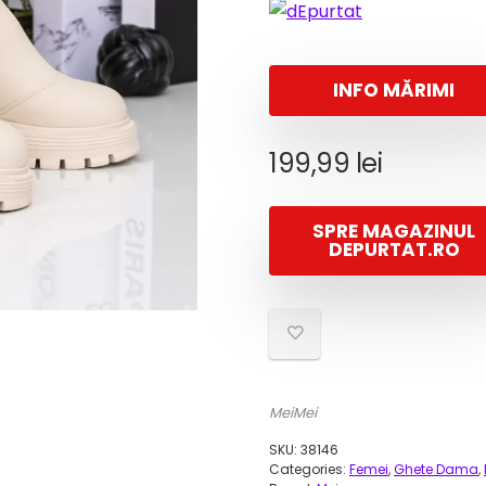
INFO MĂRIMI
199,99
lei
SPRE MAGAZINUL
DEPURTAT.RO
MeiMei
SKU:
38146
Categories:
Femei
,
Ghete Dama
,