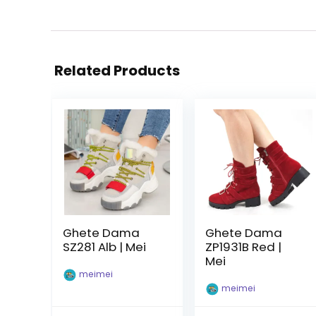
Related Products
Ghete Dama
Ghete Dama
SZ281 Alb | Mei
ZP1931B Red |
Mei
meimei
meimei