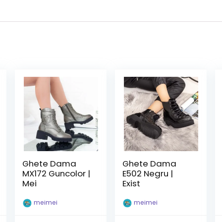
Ghete Dama
Ghete Dama
MX172 Guncolor |
E502 Negru |
Mei
Exist
meimei
meimei