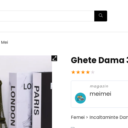
 Mei
Ghete Dama 3
★
★
★
★
★
magazin
meimei
Femei > Incaltaminte Da