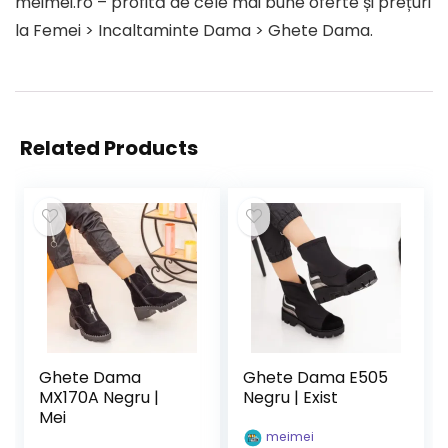
meimei.ro – profită de cele mai bune oferte și prețuri
la Femei > Incaltaminte Dama > Ghete Dama.
Related Products
Ghete Dama
Ghete Dama E505
MX170A Negru |
Negru | Exist
Mei
meimei