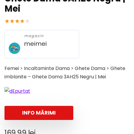
Mei
★
★
★
★
★
magazin
meimei
Femei > Incaltaminte Dama > Ghete Dama > Ghete
imblanite – Ghete Dama 3AH25 Negru | Mei
INFO MĂRIMI
169,99
lei