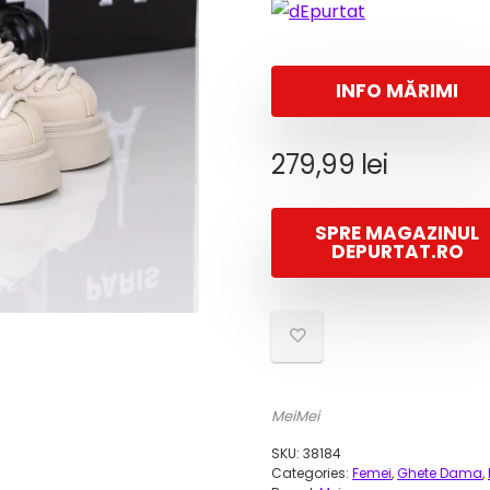
INFO MĂRIMI
279,99
lei
SPRE MAGAZINUL
DEPURTAT.RO
MeiMei
SKU:
38184
Categories:
Femei
,
Ghete Dama
,