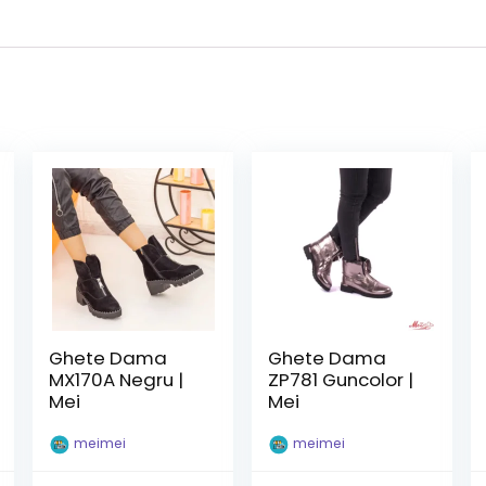
Ghete Dama
Ghete Dama
MX170A Negru |
ZP781 Guncolor |
Mei
Mei
meimei
meimei