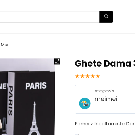
 Mei
Ghete Dama 3
★
★
★
★
★
magazin
meimei
Femei > Incaltaminte Da