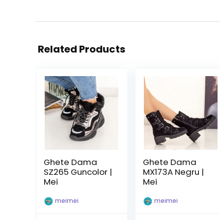
Related Products
Ghete Dama
Ghete Dama
SZ265 Guncolor |
MX173A Negru |
Mei
Mei
meimei
meimei