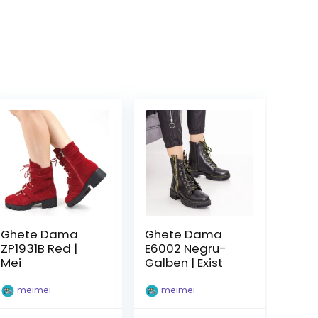
Ghete Dama
Ghete Dama
ZP1931B Red |
E6002 Negru-
Mei
Galben | Exist
meimei
meimei