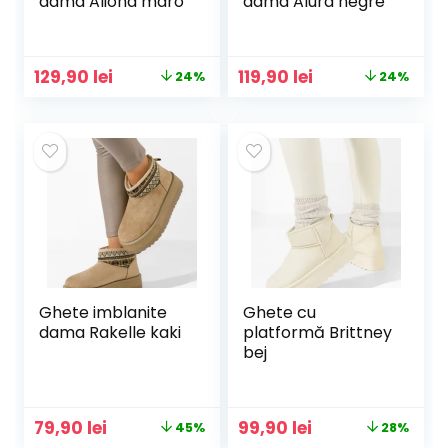
dama Aliona maro
dama Alura negre
Prețul
Prețul
Prețul
Prețul
129,90
lei
119,90
lei
24%
24%
inițial
curent
inițial
curent
a
este:
a
este:
fost:
129,90 lei.
fost:
119,90 lei.
170,00 lei.
158,00 lei.
Ghete imblanite
Ghete cu
dama Rakelle kaki
platformă Brittney
bej
Prețul
Prețul
Prețul
Prețul
79,90
lei
99,90
lei
45%
28%
inițial
curent
inițial
curent