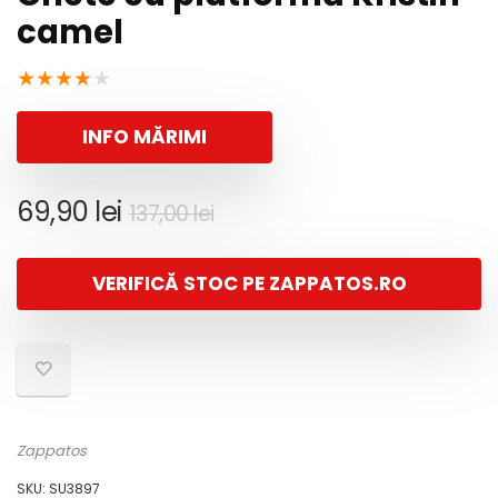
camel
★
★
★
★
★
INFO MĂRIMI
Prețul
Prețul
69,90
lei
137,00
lei
inițial
curent
a
este:
VERIFICĂ STOC PE ZAPPATOS.RO
fost:
69,90 lei.
137,00 lei.
Zappatos
SKU:
SU3897