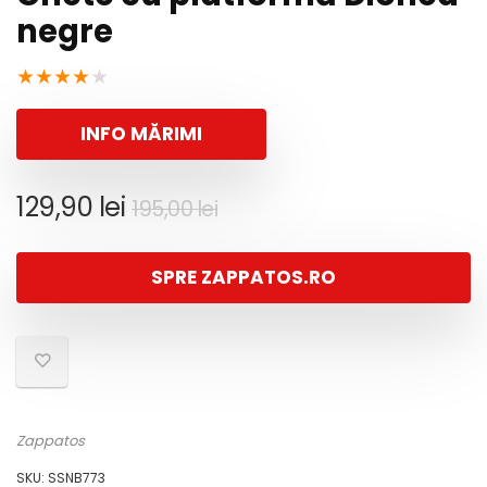
negre
★
★
★
★
★
INFO MĂRIMI
Prețul
Prețul
129,90
lei
195,00
lei
inițial
curent
a
este:
SPRE ZAPPATOS.RO
fost:
129,90 lei.
195,00 lei.
Zappatos
SKU:
SSNB773