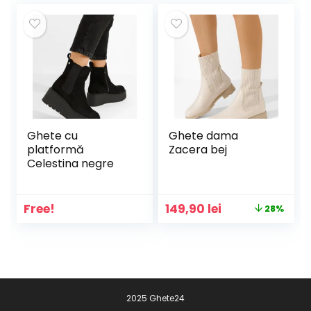
Ghete cu
Ghete dama
platformă
Zacera bej
Celestina negre
Prețul
Prețul
Free!
149,90
lei
28%
inițial
curent
a
este:
fost:
149,90 lei.
207,00 lei.
2025 Ghete24