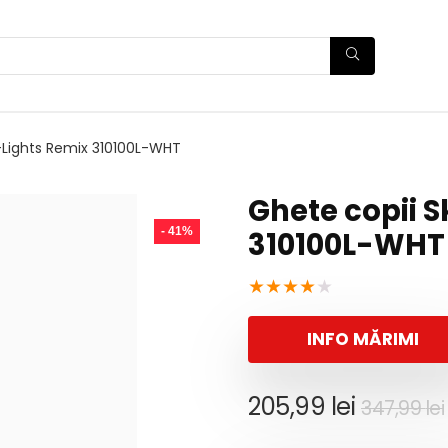
-Lights Remix 310100L-WHT
Ghete copii 
- 41%
310100L-WHT
★
★
★
★
★
INFO MĂRIMI
205,99
lei
347,99
lei