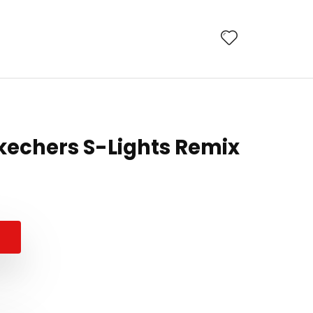
Skechers S-Lights Remix
Prețul
Prețul
inițial
curent