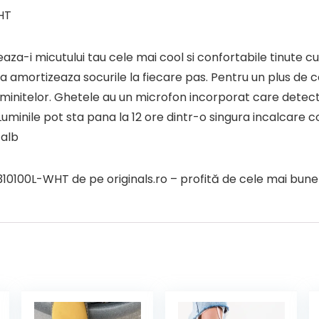
HT
eeaza-i micutului tau cele mai cool si confortabile tinute
a amortizeaza socurile la fiecare pas. Pentru un plus de 
uminitelor. Ghetele au un microfon incorporat care detect
uminile pot sta pana la 12 ore dintr-o singura incalcare c
 alb
100L-WHT de pe originals.ro – profită de cele mai bune o