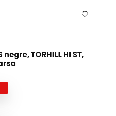
 negre, TORHILL HI ST,
oarsa
rețul
rețul
nițial
urent