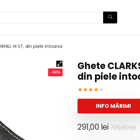
ILL HI ST, din piele intoarsa
Ghete CLARKS
- 60%
din piele int
★
★
★
★
★
INFO MĂRIMI
P
P
291,00
lei
729,00
lei
i
c