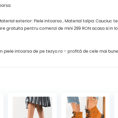
toarsa
aterial exterior: Piele intoarsa , Material talpa: Cauciuc ter
are gratuita pentru comenzi de mini 299 RON acasa si in loc
iele intoarsa de pe tezyo.ro – profită de cele mai bune o