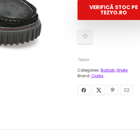
e
VERIFICĂ STOC PE
f
2
TEZYO.RO
7
Tezyo
Categories:
Barbati
,
Ghete
Brand:
Clarks