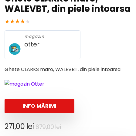
WALEVBT, din piele intoarsa
★
★
★
★
★
magazin
otter
Ghete CLARKS maro, WALEVBT, din piele intoarsa
INFO MĂRIMI
Prețul
Prețul
271,00
lei
679,00
lei
inițial
curent