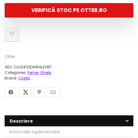
a
este:
VERIFICĂ STOC PE OTTER.RO
fost:
271,00 lei.
679,00 lei.
Otter
SKU:
CLLI04112D4WALEVBT
Categories:
Femei
,
Ghete
Brand:
Clarks
Descriere
Informații suplimentare