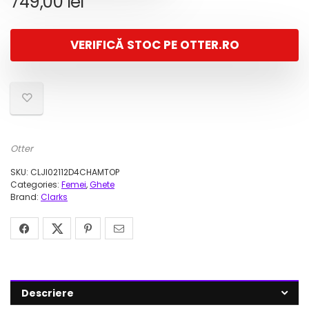
749,00
lei
VERIFICĂ STOC PE OTTER.RO
Otter
SKU:
CLJI02112D4CHAMTOP
Categories:
Femei
,
Ghete
Brand:
Clarks
Descriere