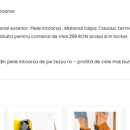
ntoarsa
rial exterior: Piele intoarsa , Material talpa: Cauciuc termop
atuita pentru comenzi de mini 299 RON acasa si in locker. R
piele intoarsa de pe tezyo.ro – profită de cele mai bune 