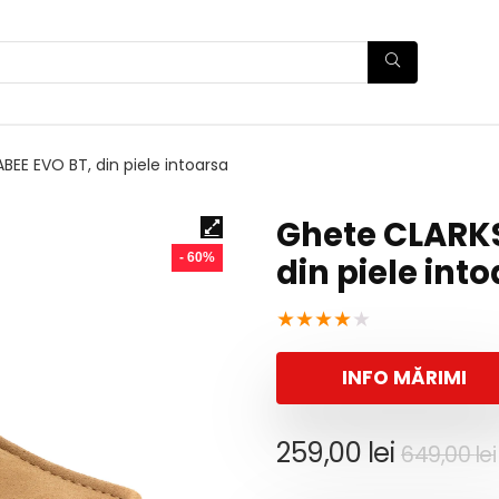
BEE EVO BT, din piele intoarsa
Ghete CLARKS
- 60%
din piele int
★
★
★
★
★
INFO MĂRIMI
259,00
lei
649,00
lei