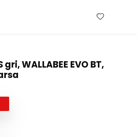
 gri, WALLABEE EVO BT,
oarsa
Prețul
Prețul
inițial
curent