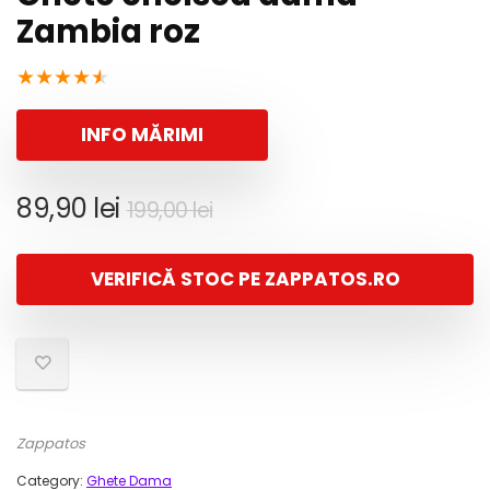
Zambia roz
★
★
★
★
★
INFO MĂRIMI
Prețul
Prețul
89,90
lei
199,00
lei
inițial
curent
a
este:
VERIFICĂ STOC PE ZAPPATOS.RO
fost:
89,90 lei.
199,00 lei.
Zappatos
Category:
Ghete Dama