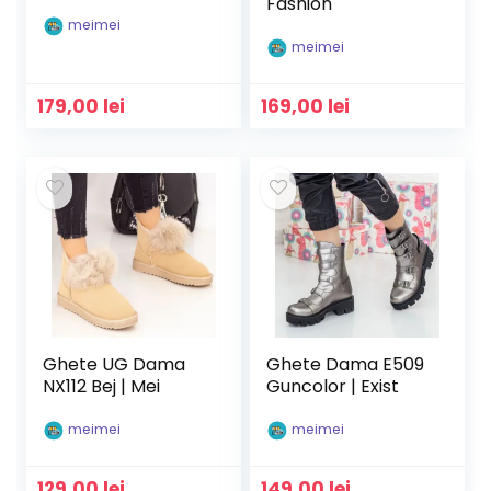
Fashion
meimei
meimei
179,00
lei
169,00
lei
Ghete UG Dama
Ghete Dama E509
NX112 Bej | Mei
Guncolor | Exist
meimei
meimei
129,00
lei
149,00
lei