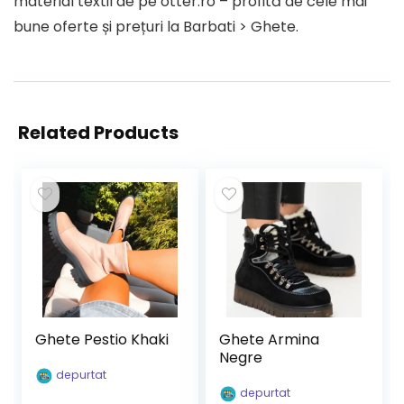
material textil de pe otter.ro – profită de cele mai
bune oferte și prețuri la Barbati > Ghete.
Related Products
Ghete Pestio Khaki
Ghete Armina
Negre
depurtat
depurtat