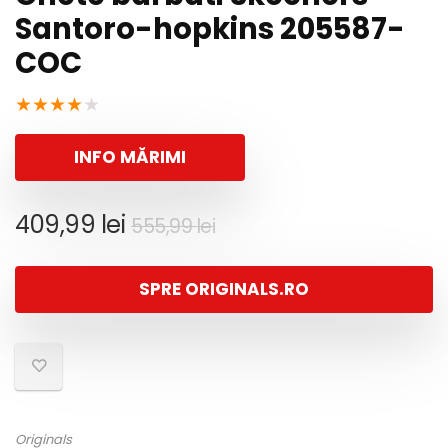
Santoro-hopkins 205587-
COC
★
★
★
★
★
INFO MĂRIMI
Prețul
Prețul
409,99
lei
555,99
lei
inițial
curent
a
este:
SPRE ORIGINALS.RO
fost:
409,99 lei.
555,99 lei.
Originals