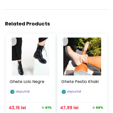
Related Products
Ghete Lolo Negre
Ghete Pestio Khaki
depurtat
depurtat
Prețul
Prețul
Prețul
Prețul
43,15
lei
47,99
lei
61%
68%
inițial
curent
inițial
curent