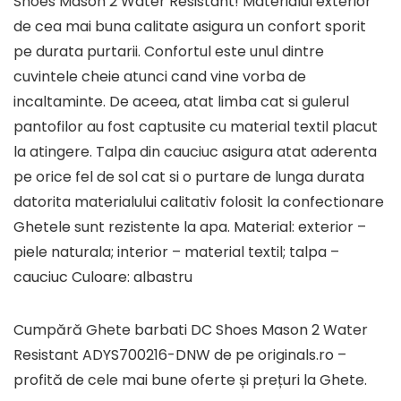
Shoes Mason 2 Water Resistant! Materialul exterior
de cea mai buna calitate asigura un confort sporit
pe durata purtarii. Confortul este unul dintre
cuvintele cheie atunci cand vine vorba de
incaltaminte. De aceea, atat limba cat si gulerul
pantofilor au fost captusite cu material textil placut
la atingere. Talpa din cauciuc asigura atat aderenta
pe orice fel de sol cat si o purtare de lunga durata
datorita materialului calitativ folosit la confectionare
Ghetele sunt rezistente la apa. Material: exterior –
piele naturala; interior – material textil; talpa –
cauciuc Culoare: albastru
Cumpără Ghete barbati DC Shoes Mason 2 Water
Resistant ADYS700216-DNW de pe originals.ro –
profită de cele mai bune oferte și prețuri la Ghete.