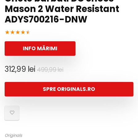
Mason 2 Water Resistant
ADYS700216-DNW
★
★
★
★
★
INFO MĂRIMI
Prețul
Prețul
312,99
lei
499,99
lei
inițial
curent
a
este:
SPRE ORIGINALS.RO
fost:
312,99 lei.
499,99 lei.
Originals