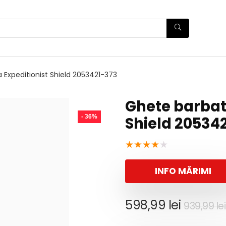
 Expeditionist Shield 2053421-373
Ghete barbat
- 36%
Shield 20534
★
★
★
★
★
INFO MĂRIMI
598,99
lei
939,99
lei