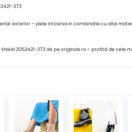
53421-373
rial: exterior – piele intoarsa in combinatie cu alte materia
ield 2053421-373 de pe originals.ro – profită de cele mai