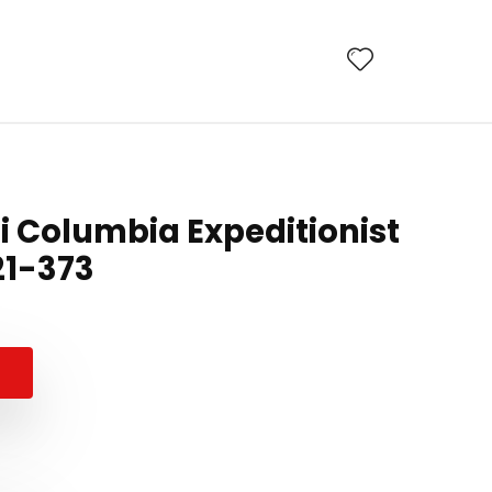
i Columbia Expeditionist
21-373
Prețul
Prețul
inițial
curent