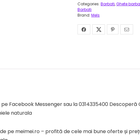
Categories:
Barbati
,
Ghete barbat
Barbati
Brand:
Mels
ezi pe Facebook Messenger sau la 0314335400 Descoperă 
piele naturala
pe meimei.ro – profită de cele mai bune oferte și prețuri