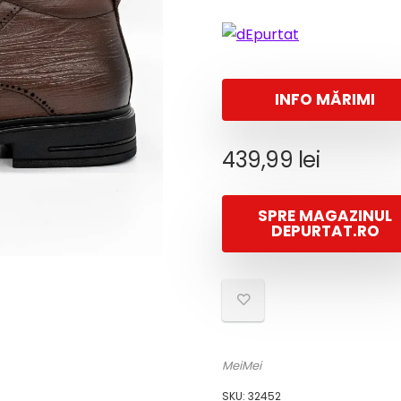
INFO MĂRIMI
439,99
lei
SPRE MAGAZINUL
DEPURTAT.RO
MeiMei
SKU:
32452