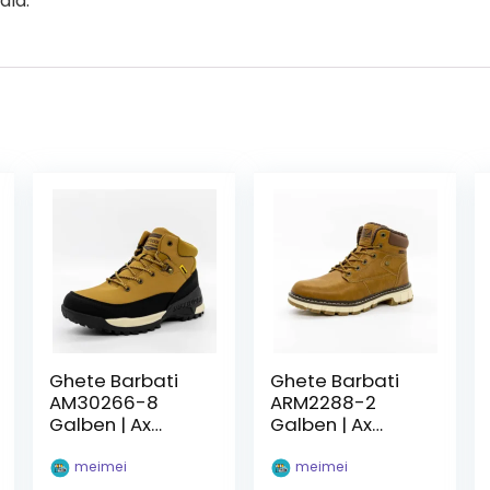
ala.
Ghete Barbati
Ghete Barbati
AM30266-8
ARM2288-2
Galben | Ax
Galben | Ax
Boxing
Boxing
meimei
meimei