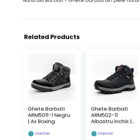
Naturala Barbati > Ghete barbati din piele natur
Related Products
Ghete Barbati
Ghete Barbati
ARM5011-1 Negru
ARM502-11
| Ax Boxing
Albastru inchis |
Ax Boxing
meimei
meimei