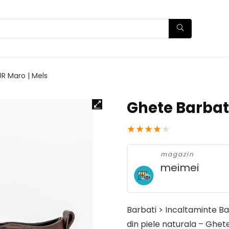
R Maro | Mels
Ghete Barbat
★
★
★
★
★
magazin
meimei
Barbati > Incaltaminte Ba
din piele naturala – Ghet