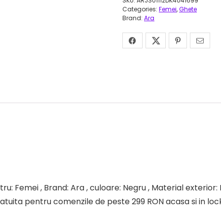
SKU:
ARJS01112DK4041699
Categories:
Femei
,
Ghete
Brand:
Ara
ru: Femei , Brand: Ara , culoare: Negru , Material exterior: 
ratuita pentru comenzile de peste 299 RON acasa si in lock