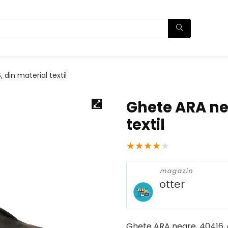
din material textil
Ghete ARA neg
textil
★
★
★
★
★
magazin
otter
Ghete ARA negre, 40416, d