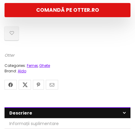
a
este:
COMANDĂ PE OTTER.RO
fost:
281,00 lei.
939,00 lei.
Otter
Categories:
Femei
,
Ghete
Brand:
Aldo
Descriere
Informații suplimentare