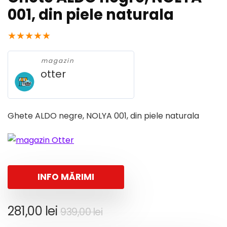
001, din piele naturala
★
★
★
★
★
magazin
otter
Ghete ALDO negre, NOLYA 001, din piele naturala
INFO MĂRIMI
Prețul
Prețul
281,00
lei
939,00
lei
inițial
curent