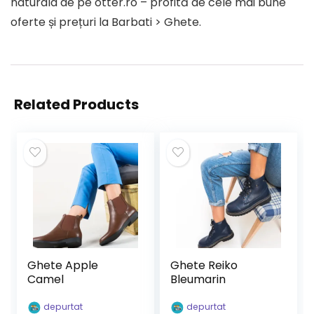
naturala de pe otter.ro – profită de cele mai bune
oferte și prețuri la Barbati > Ghete.
Related Products
Ghete Apple
Ghete Reiko
Camel
Bleumarin
depurtat
depurtat