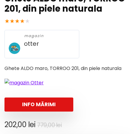
201, din piele naturala
★
★
★
★
★
magazin
otter
Ghete ALDO maro, TORROO 201, din piele naturala
INFO MĂRIMI
Prețul
Prețul
202,00
lei
779,00
lei
inițial
curent