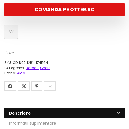
a
este:
COMANDĂ PE OTTER.RO
fost:
202,00 lei.
779,00 lei.
Otter
SKU:
ODLN02112B14174564
Categories:
Barbati
,
Ghete
Brand:
Aldo
Descriere
Informații suplimentare